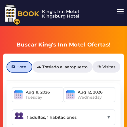
King's Inn Motel
BOOK
Kingsburg Hotel
Buscar King's Inn Motel Ofertas!
🏨 Hotel
🚗 Traslado al aeropuerto
🎯 Visitas
Tuesday
Wednesday
▼